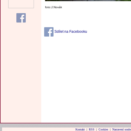
foto:J.Novák
Sdílet na Facebooku
Kontakt
|
RSS
|
Cookies
|
Nastavení soubo