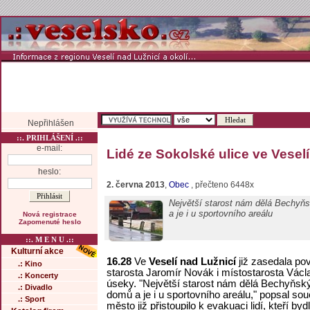
Nepřihlášen
::. PRIHLÁŠENÍ .::
e-mail:
Lidé ze Sokolské ulice ve Vesel
heslo:
2. června 2013
,
Obec
, přečteno 6448x
Největší starost nám dělá Bechyňsk
a je i u sportovního areálu
Nová registrace
Zapomenuté heslo
::. M E N U .::
Kulturní akce
16.28
Ve
Veselí nad Lužnicí
již zasedala po
.: Kino
starosta Jaromír Novák i místostarosta Václa
.: Koncerty
úseky. "Největší starost nám dělá Bechyňský 
.: Divadlo
domů a je i u sportovního areálu," popsal so
.: Sport
město již přistoupilo k evakuaci lidí, kteří b