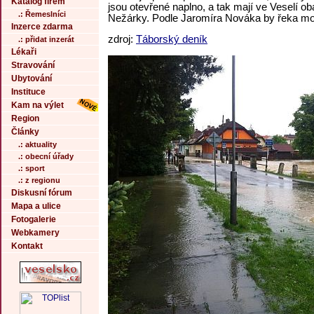
Katalog firem
jsou otevřené naplno, a tak mají ve Veselí o
.: Řemeslníci
Nežárky. Podle Jaromíra Nováka by řeka moh
Inzerce zdarma
zdroj:
Táborský deník
.: přidat inzerát
Lékaři
Stravování
Ubytování
Instituce
Kam na výlet
Region
Články
.: aktuality
.: obecní úřady
.: sport
.: z regionu
Diskusní fórum
Mapa a ulice
Fotogalerie
Webkamery
Kontakt