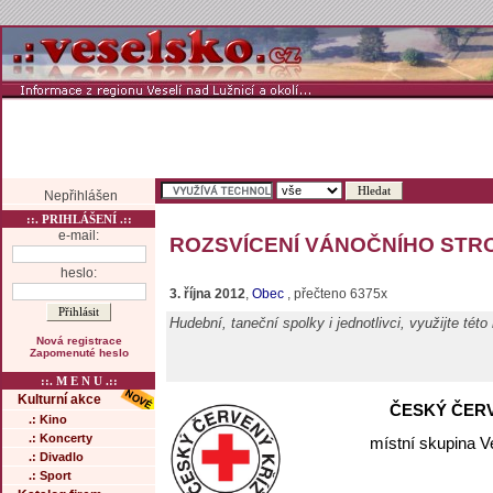
Nepřihlášen
::. PRIHLÁŠENÍ .::
e-mail:
ROZSVÍCENÍ VÁNOČNÍHO STROM
heslo:
3. října 2012
,
Obec
, přečteno 6375x
Hudební, taneční spolky i jednotlivci, využijte tét
Nová registrace
Zapomenuté heslo
::. M E N U .::
Kulturní akce
ČESKÝ ČERV
.: Kino
.: Koncerty
místní skupina V
.: Divadlo
.: Sport