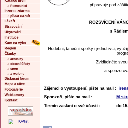
Katalog firem
připravuje pod zášti
.: Řemeslníci
Inzerce zdarma
.: přidat inzerát
Lékaři
ROZSVÍCENÍ
VÁN
Stravování
s Rádiem
Ubytování
Instituce
Kam na výlet
Hudební, taneční spolky i jednotlivci, využi
Region
progr
Články
.: aktuality
Zviditelněte svo
.: obecní úřady
.: sport
a sponzorov
.: z regionu
Diskusní fórum
Mapa a ulice
Zájemci o vystoupení, pište na mail :
iren
Fotogalerie
Webkamery
Sponzoři, pište na mail :
M.sk
Kontakt
Termín zaslání o své účasti : do 15.