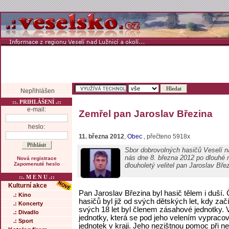
Nepřihlášen
::. PRIHLÁŠENÍ .::
e-mail:
Zemřel pan Jaroslav Březina
heslo:
11. března 2012
,
Obec
, přečteno 5918x
Sbor dobrovolných hasičů Veselí 
nás dne 8. března 2012 po dlouhé 
Nová registrace
Zapomenuté heslo
dlouholetý velitel pan Jaroslav Bře
::. M E N U .::
Kulturní akce
Pan Jaroslav Březina byl hasič tělem i duš
.: Kino
hasičů byl již od svých dětských let, kdy za
.: Koncerty
svých 18 let byl členem zásahové jednotky. 
.: Divadlo
jednotky, která se pod jeho velením vypraco
.: Sport
jednotek v kraji. Jeho nezištnou pomoc při nej