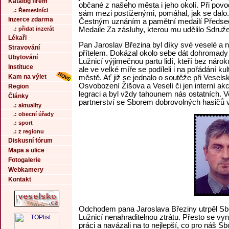
Katalog firem
občané z našeho města i jeho okolí. Při povo
.: Řemeslníci
sám mezi postiženými, pomáhal, jak se dalo
Inzerce zdarma
Čestným uznáním a pamětní medailí Předsedy
Medaile Za zásluhy, kterou mu udělilo Sdru
.: přidat inzerát
Lékaři
Pan Jaroslav Březina byl díky své veselé a
Stravování
přítelem. Dokázal okolo sebe dát dohromady
Ubytování
Lužnicí výjimečnou partu lidí, kteří bez nár
Instituce
ale ve velké míře se podíleli i na pořádání 
Kam na výlet
městě. Ať již se jednalo o soutěže při Vesel
Osvobození Žíšova a Veselí či jen interní ak
Region
legraci a byl vždy tahounem nás ostatních. V
Články
partnerství se Sborem dobrovolných hasičů v
.: aktuality
.: obecní úřady
.: sport
.: z regionu
Diskusní fórum
Mapa a ulice
Fotogalerie
Webkamery
Kontakt
Odchodem pana Jaroslava Březiny utrpěl Sbo
Lužnicí nenahraditelnou ztrátu. Přesto se v
práci a navázali na to nejlepší, co pro náš S