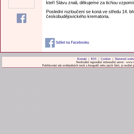
kteří Slávu znali, děkujeme za tichou vzpom
Poslední rozloučení se koná ve středu 14. bř
českobudějovického krematoria.
Sdílet na Facebooku
Kontakt
|
RSS
|
Cookies
|
Nastavení soubo
Neoficiální regionální informační server - www.
Publikování zde uveřejněných textů a fotografií nebo jejich částí, je možné