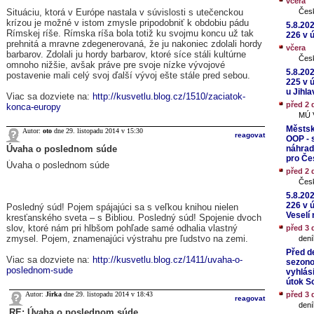
včera
Situáciu, ktorá v Európe nastala v súvislosti s utečenckou
Čes
krízou je možné v istom zmysle pripodobniť k obdobiu pádu
5.8.20
Rímskej ríše. Rímska ríša bola totiž ku svojmu koncu už tak
226 v 
prehnitá a mravne zdegenerovaná, že ju nakoniec zdolali hordy
včera
barbarov. Zdolali ju hordy barbarov, ktoré síce stáli kultúrne
Čes
omnoho nižšie, avšak práve pre svoje nízke vývojové
5.8.20
postavenie mali celý svoj ďalší vývoj ešte stále pred sebou.
225 v 
u Jihla
Viac sa dozviete na:
http://kusvetlu.blog.cz/1510/zaciatok-
před 2 
konca-europy
MÚ V
Městsk
Autor:
oto
dne 29. listopadu 2014 v 15:30
reagovat
OOP - s
Úvaha o poslednom súde
náhrad
pro Čes
Úvaha o poslednom súde
před 2 
Čes
5.8.20
226 v 
Posledný súd! Pojem spájajúci sa s veľkou knihou nielen
Veselí 
kresťanského sveta – s Bibliou. Posledný súd! Spojenie dvoch
slov, ktoré nám pri hlbšom pohľade samé odhalia vlastný
před 3 
zmysel. Pojem, znamenajúci výstrahu pre ľudstvo na zemi.
dení
Před d
Viac sa dozviete na:
http://kusvetlu.blog.cz/1411/uvaha-o-
sezonou
poslednom-sude
vyhlás
útok So
Autor:
Jirka
dne 29. listopadu 2014 v 18:43
před 3 
reagovat
dení
RE: Úvaha o poslednom súde