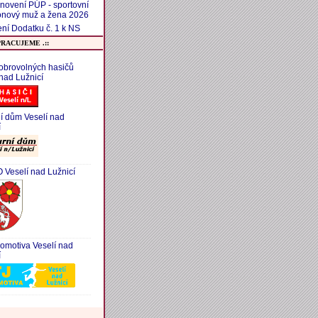
novení PÚP - sportovní
onový muž a žena 2026
ní Dodatku č. 1 k NS
PRACUJEME .::
obrovolných hasičů
 nad Lužnicí
ní dům Veselí nad
í
Veselí nad Lužnicí
omotiva Veselí nad
í