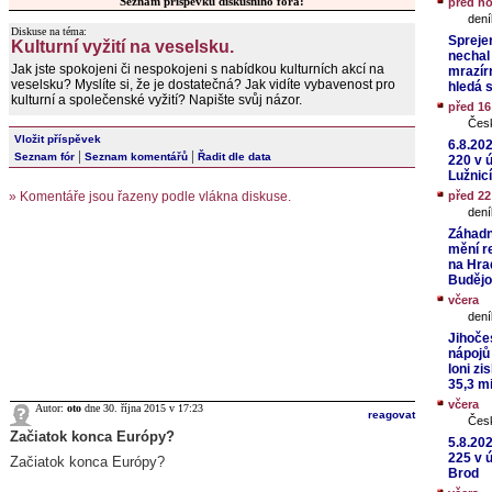
Seznam příspěvků diskusního fóra:
před h
dení
Diskuse na téma:
Spreje
Kulturní vyžití na veselsku.
nechal
Jak jste spokojeni či nespokojeni s nabídkou kulturních akcí na
mrazír
veselsku? Myslíte si, že je dostatečná? Jak vidíte vybavenost pro
hledá 
kulturní a společenské vyžití? Napište svůj názor.
před 1
Čes
Vložit příspěvek
6.8.20
|
|
Seznam fór
Seznam komentářů
Řadit dle data
220 v 
Lužnicí
» Komentáře jsou řazeny podle vlákna diskuse.
před 2
dení
Záhadn
mění rev
na Hra
Budějo
včera
dení
Jihoče
nápojů
loni zi
35,3 m
včera
Autor:
oto
dne 30. října 2015 v 17:23
reagovat
Čes
Začiatok konca Európy?
5.8.20
225 v 
Začiatok konca Európy?
Brod