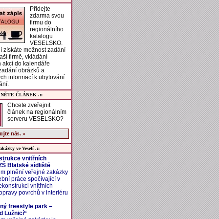
Přidejte
zdarma svou
firmu do
regionálního
katalogu
VESELSKO.
í získáte možnost zadání
aší firmě, vkládání
h akcí do kalendáře
 zadání obrázků a
ch informací k ubytování
ání.
JNĚTE ČLÁNEK .::
Chcete zveřejnit
článek na regionálním
serveru VESELSKO?
jte nás. »
akázky ve Veselí .::
trukce vnitřních
Š Blatské sídliště
m plnění veřejné zakázky
ební práce spočívající v
ekonstrukci vnitřních
opravy povrchů v interiéru
ný freestyle park –
d Lužnicí“