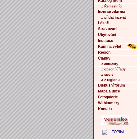
Katalog firem
.: Řemeslníci
Inzerce zdarma
.: přidat inzerát
Lékaři
Stravování
Ubytování
Instituce
Kam na výlet
Region
Články
.: aktuality
.: obecní úřady
.: sport
.: z regionu
Diskusní fórum
Mapa a ulice
Fotogalerie
Webkamery
Kontakt