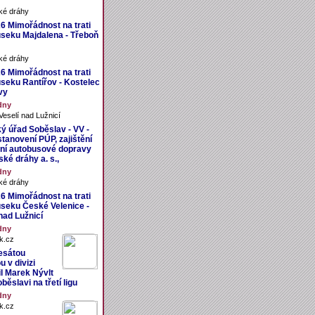
ké dráhy
26 Mimořádnost na trati
úseku Majdalena - Třeboň
ké dráhy
26 Mimořádnost na trati
úseku Rantířov - Kostelec
vy
dny
eselí nad Lužnicí
ý úřad Soběslav - VV -
tanovení PÚP, zajištění
ní autobusové dopravy
ké dráhy a. s.,
dny
ké dráhy
26 Mimořádnost na trati
úseku České Velenice -
nad Lužnicí
dny
k.cz
esátou
 v divizi
il Marek Nývlt
běslavi na třetí ligu
dny
k.cz