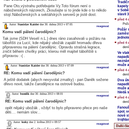
Tradič
Pane Oto,výstrahu potřebujete Vy.Toto fórum není o
kapely
náboženských názorech, Zkoušejte si to jinde kde o to někdo
v Soběs
slavil 
stojí.Náboženských a sektářských serverů je jistě dost.
před 4 
Požá
Autor:
Stanislav Kaisler
dne 30. dubna 2013 v 07:05
reagovat
Požár 
Komu vadí pálení čarodějnic?
zaměst
jednot
Tak jsme (SDH Veselí n.L.) dnes ráno zasahovali u požáru na
tábořišti za Lucií, kde nějaký ubožák zapálil hromadu dřeva
před 4 
připravenou na pálení čarodějnic. Opravdu strašná legrace,
dení
zničit během chvilky práci, kterou měl majitel tábořiště s
Ve vlak
přípravou :-( .
napadl
nezná
muže a
Autor:
Stanislav Kaisler
dne 30. dubna 2013 v 07:09
reagovat
před 4 
RE: Komu vadí pálení čarodějnic?
dení
A ještě dodatek (abych nevyvolal zmatky) - pan Daněk sežene
Dva út
dřevo nové, takže čarodějnice na ostrově budou.
napadl
muže a 
hledá 
Autor:
bumlik
dne 30. dubna 2013 v 08:01
reagovat
před 4 
RE: Komu vadí pálení čarodějnic?
dení
Fanouš
opět nějaký ubožák , vždyť to bylo připraveno přece pro naše
spol. v
děti.... nemám slov...
nové s
trojhla
Autor:
kuky
dne 2. května 2013 v 09:57
reagovat
Další čl