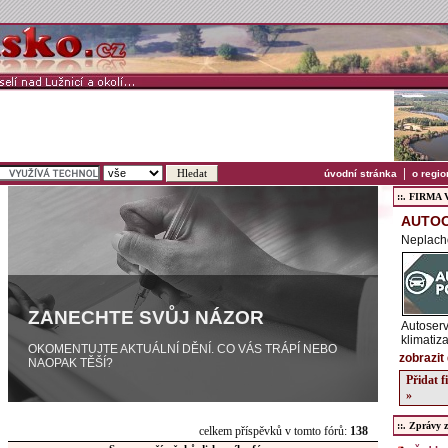
|
úvodní stránka
o regio
::. FIRMA Ve
AUTO
Neplach
ZANECHTE SVŮJ NÁZOR
Autoserv
klimatiz
OKOMENTUJTE AKTUÁLNÍ DĚNÍ. CO VÁS TRÁPÍ NEBO
zobrazit 
NAOPAK TĚŠÍ?
Přidat 
»
::. Zprávy z 
celkem příspěvků v tomto fórů:
138