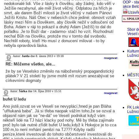
OOP - sta
nedokonalé lidi. Vše z lásky k člověku, aby žádný, kdo věří v
akce Bet
Ježíše nezahynul, ale měl život věčný. Odplatou za hřích je
Uzavře
smrt, ale darem Boží milosti je život věčný v našem Pánovi
Ježíši Kristu. Náš Otec v nebesích chce jediné: obnovit vztah
::. SPOLU
lásky mezi Ním a člověkem, aby člověk nežil v odloučení od
Boha. Adam v ráji to pokazil a druhý Adam (Ježíš) to dal do
Sbor d
pořádku. Je to Boží dar - zadarmo- stačí ho vzít. Rozhodnutí
Veselí
nechal Bůh na člověku, protože mu v tomto dal svobodu.
Nechtěl roboty, kteří Ho musí z donucení milovat - to by
nebyla opravdová láska.
Kultur
Lužnic
Autor:
Jarda
dne 8. února 2013 v 19:18
reagovat
RE: Môžeme všetko, ale...
že by se Veselsko změnilo na náboženský propagandistický
MĚSTO 
plátek? V 21 století by jsme mohli mít rozum anezabývat se
církevními dogmaty
Autor:
Šárka
dne 14. října 2010 v 15:51
reagovat
bufet U ledu
Ano jistě,ozvat se ve Veselí se nevyplácí,hned je pan Bláha
FK Lok
"ufňukaná baba". Já si třeba naopak vážím toho,že se ozval a
Lužnic
objasnil nám jak se "ne-dá" ve Veselí podnikat když vám
někteří lidé na TJ hází klacky pod nohy. Mě by třeba zajímalo
proč bylo tak nutné zřídit bufet U ledu,když k Hokejce je to cca
100 m,to není mrhání penězi na TJ??? Kdyby radši
peníze,které investovali do tohoto občerstvení investovali do
dětí a jejich sportovních aktivit. Každý vždycky k Hokejce bez