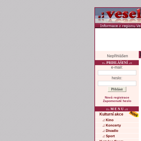
Nepřihlášen
::. PRIHLÁŠENÍ .::
e-mail:
heslo:
Nová registrace
Zapomenuté heslo
::. M E N U .::
Kulturní akce
.: Kino
.: Koncerty
.: Divadlo
.: Sport