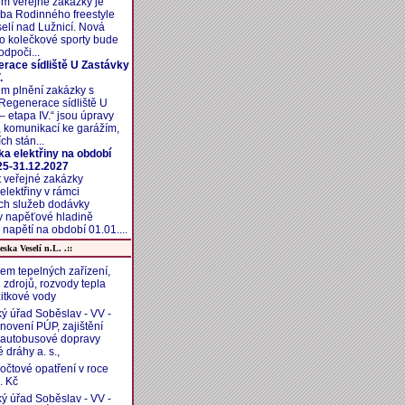
m veřejné zakázky je
ba Rodinného freestyle
elí nad Lužnicí. Nová
o kolečkové sporty bude
odpoči...
race sídliště U Zastávky
.
m plnění zakázky s
Regenerace sídliště U
– etapa IV.“ jsou úpravy
 komunikací ke garážím,
ch stán...
a elektřiny na období
25-31.12.2027
t veřejné zakázky
lektřiny v rámci
ch služeb dodávky
 v napěťové hladině
napětí na období 01.01....
eska Veselí n.L. .::
em tepelných zařízení,
 zdrojů, rozvody tepla
žitkové vody
ý úřad Soběslav - VV -
novení PÚP, zajištění
 autobusové dopravy
 dráhy a. s.,
zpočtové opatření v roce
. Kč
ý úřad Soběslav - VV -