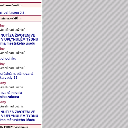
rozhlasem Veselí .::
í rozhlasem 5.8.
 informace MÚ .::
dny
eselí nad Lužnicí
NUTÍ ZA ŽIVOTEM VE
 V UPLYNULÉM TÝDNU
čima městského úřadu
dny
eselí nad Lužnicí
 chodníku
dny
eselí nad Lužnicí
ořádná neplánovaná
ka vody ??
 dny
eselí nad Lužnicí
vovaná novela
ního zákona
 dny
eselí nad Lužnicí
NUTÍ ZA ŽIVOTEM VE
 V UPLYNULÉM TÝDNU
čima městského úřadu
G FIREM Veselsko .::