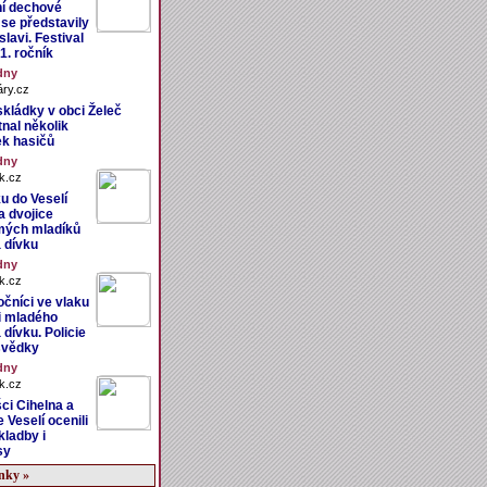
ní dechové
 se představily
lavi. Festival
31. ročník
dny
ry.cz
skládky v obci Želeč
nal několik
ek hasičů
dny
k.cz
u do Veselí
a dvojice
mých mladíků
 dívku
dny
k.cz
očníci ve vlaku
i mladého
dívku. Policie
svědky
dny
k.cz
ci Cihelna a
e Veselí ocenili
kladby i
sy
ánky »