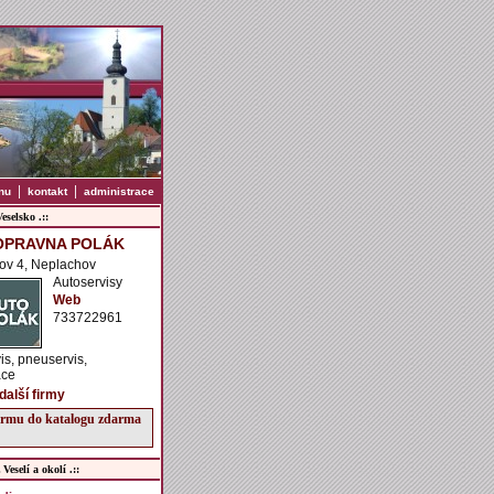
|
|
nu
kontakt
administrace
selsko .::
OPRAVNA POLÁK
ov 4, Neplachov
Autoservisy
Web
733722961
is, pneuservis,
ace
další firmy
firmu do katalogu zdarma
Veselí a okolí .::