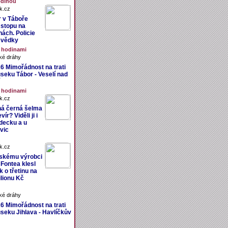
odinou
k.cz
r v Táboře
 stopu na
nách. Policie
svědky
6 hodinami
ké dráhy
26 Mimořádnost na trati
úseku Tábor - Veselí nad
2 hodinami
k.cz
á černá šelma
ír? Viděli ji i
decku a u
vic
k.cz
skému výrobci
 Fontea klesl
sk o třetinu na
ilionu Kč
ké dráhy
26 Mimořádnost na trati
úseku Jihlava - Havlíčkův