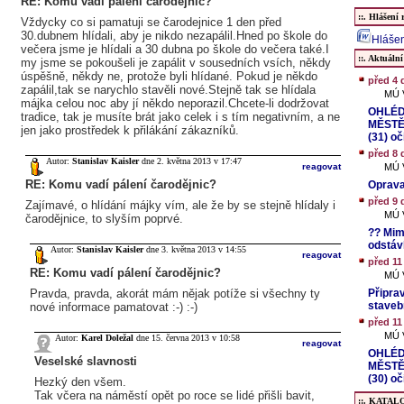
RE: Komu vadí pálení čarodějnic?
::. Hlášení 
Vždycky co si pamatuji se čarodejnice 1 den před
30.dubnem hlídali, aby je nikdo nezapálil.Hned po škole do
Hlášen
večera jsme je hlídali a 30 dubna po škole do večera také.I
::. Aktuální
my jsme se pokoušeli je zapálit v sousedních vsích, někdy
úspěšně, někdy ne, protože byli hlídané. Pokud je někdo
před 4 
zapálil,tak se narychlo stavěli nové.Stejně tak se hlídala
MÚ V
májka celou noc aby jí někdo neporazil.Chcete-li dodržovat
OHLÉD
tradice, tak je musíte brát jako celek i s tím negativním, a ne
MĚSTĚ
jen jako prostředek k přilákání zákazníků.
(31) o
před 8 
Autor:
Stanislav Kaisler
dne 2. května 2013 v 17:47
reagovat
MÚ V
RE: Komu vadí pálení čarodějnic?
Oprava
před 9 
Zajímavé, o hlídání májky vím, ale že by se stejně hlídaly i
MÚ V
čarodějnice, to slyším poprvé.
?? Mim
odstáv
Autor:
Stanislav Kaisler
dne 3. května 2013 v 14:55
reagovat
před 11
RE: Komu vadí pálení čarodějnic?
MÚ V
Pravda, pravda, akorát mám nějak potíže si všechny ty
Připra
staveb
nové informace pamatovat :-) :-)
před 11
MÚ V
Autor:
Karel Doležal
dne 15. června 2013 v 10:58
reagovat
OHLÉD
Veselské slavnosti
MĚSTĚ
(30) o
Hezký den všem.
Tak včera na náměstí opět po roce se lidé přišli bavit,
::. KATALO