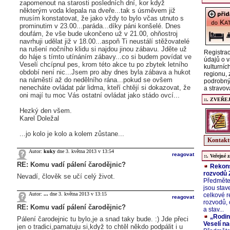
zapomenout na starosti posledních dní, kor když
některým voda klepala na dveře...tak s úsměvem již
musím konstatovat, že jako vždy to bylo včas utnuto s
prominutim v 23.00...paráda...díky páni konšelé. Dnes
doufám, že vše bude ukončeno už v 21.00, ohňostroj
navrhuji udělat již v 18.00...aspoň Ti neustálí stěžovatelé
na rušení nočního klidu si najdou jinou zábavu. Jděte už
Registrac
do háje s tímto utínáním zábavy...co si budem povídat ve
údajů o v
Veselí chcípnul pes, krom této akce tu po zbytek letního
kulturníc
období není nic...Jsem pro aby dnes byla zábava a hukot
regionu,
na náměstí až do nedělního rána...pokud se ovšem
podrobný
nenecháte ovládat pár lidma, kteří chtějí si dokazovat, že
a stravov
oni mají tu moc Vás ostatní ovládat jako stádo ovcí...
::. ZVEŘE
Hezký den všem.
Karel Doležal
...jo kolo je kolo a kolem zůstane...
Kontaktu
Autor:
kuky
dne 3. května 2013 v 13:54
reagovat
::. Veřejné z
RE: Komu vadí pálení čarodějnic?
Rekons
rozvodů Z
Nevadí, člověk se učí celý život.
Předměte
jsou stav
Autor:
...
dne 3. května 2013 v 13:15
celkové r
reagovat
rozvodů, 
RE: Komu vadí pálení čarodějnic?
a stav...
„Rodin
Pálení čarodejnic tu bylo,je a snad taky bude. :) Jde přeci
Veselí na
jen o tradici,pamatuju si,když to chtěl někdo podpálit i u