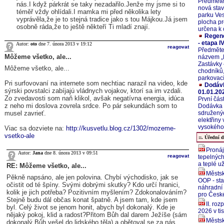
Předměte
nás.I když párkrát se taky nezadařilo.Jenže my jsme si to
nová stav
téměř vždy ohlídali.I mamka mi před několika lety
parku Ves
vyprávěla,že je to stejná tradice jako s tou Májkou.Já jsem
plocha pr
osobně ráda,že to ještě někteří Ti mladí znají.
určena k 
Regene
- etapa IV
Autor:
oto
dne 7. února 2013 v 19:12
reagovat
Předměte
Môžeme všetko, ale...
názvem „
Zastávky 
Môžeme všetko, ale...
chodníků,
parkovací
Pri surfovovaní na internete som nechtiac narazil na video, kde
Dodávk
sýrski povstalci zabíjajú vládnych vojakov, ktorí sa im vzdali.
01.01.20
Zo zvedavosti som naň klikol, avšak negatívna energia, idúca
První čás
z neho mi doslova zovrela srdce. Po pár sekundách som to
Dodávka e
musel zavrieť.
sdružený
elektřiny
vysokého 
Viac sa dozviete na:
http://kusvetlu.blog.cz/1302/mozeme-
vsetko-ale
::. Úřední d
Pronáj
Autor:
Jana
dne 8. února 2013 v 09:51
reagovat
tepelných
a teplé u
RE: Môžeme všetko, ale...
Městsk
Pěkně napsáno, ale jen polovina. Chybí východisko, jak se
OOP - sta
očistit od té špíny. Svými dobrými skutky? Kdo určí hranici,
náhradní
kolik je jich potřeba? Pozitivním myšlením? Zdokonalováním?
pro České
Stejně budu dál občas konat špatně. A jsem tam, kde jsem
II. ro
byl. Celý život se jenom honit, abych byl dokonalý. Kde je
2026 v tis
nějaký pokoj, klid a radost?Přitom Bůh dal darem Ježíše (sám
Městsk
dokonalý Bůh vešel do lidského těla) a obětoval se za nás