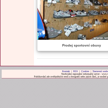
Prodej sportovní obuvy
Kontakt
|
RSS
|
Cookies
|
Nastavení soubo
Neoficiální regionální informační server - www.
Publikování zde uveřejněných textů a fotografií nebo jejich částí, je možné