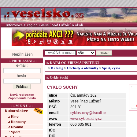
Nepřihlášen
::. PRIHLÁŠENÍ .::
::. KATALOG FIREM A INSTITUCÍ:
e-mail:
>
Katalog
>
Obchody a obchůdky
>
Sport, cyklo
heslo:
::. Cyklo Suchý
CYKLO SUCHÝ
Nová registrace
ulice
Čs. armády 162
Zapomenuté heslo
Město
Veselí nad Lužnicí
::. M E N U .::
PSČ
391 81
Kulturní akce
email
cyklosuchy@tiscali.cz
.: Kino
www
www.cyklosuchy.cz
.: Koncerty
telefon
606 635 961
.: Divadlo
IČO
.: Sport
DIČ