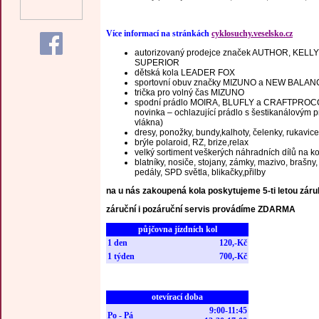
Více informací na stránkách
cyklosuchy.veselsko.cz
autorizovaný prodejce značek AUTHOR, KELL
SUPERIOR
dětská kola LEADER FOX
sportovní obuv značky MIZUNO a NEW BALA
trička pro volný čas MIZUNO
spodní prádlo MOIRA, BLUFLY a CRAFTPROCO
novinka – ochlazující prádlo s šestikanálovým 
vlákna)
dresy, ponožky, bundy,kalhoty, čelenky, rukavice
brýle polaroid, RZ, brize,relax
velký sortiment veškerých náhradních dílů na ko
blatníky, nosiče, stojany, zámky, mazivo, brašny,
pedály, SPD světla, blikačky,přilby
na u nás zakoupená kola poskytujeme 5-ti letou zár
záruční i pozáruční servis provádíme ZDARMA
půjčovna jízdních kol
1 den
120,-Kč
1 týden
700,-Kč
otevírací doba
9:00-11:45
Po - Pá