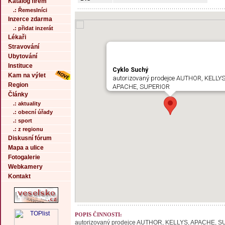
Katalog firem
.: Řemeslníci
Inzerce zdarma
.: přidat inzerát
Lékaři
Stravování
Ubytování
Instituce
Cyklo Suchý
Kam na výlet
autorizovaný prodejce AUTHOR, KELLYS
Region
APACHE, SUPERIOR
Články
.: aktuality
.: obecní úřady
.: sport
.: z regionu
Diskusní fórum
Mapa a ulice
Fotogalerie
Webkamery
Kontakt
POPIS ČINNOSTI:
autorizovaný prodejce AUTHOR, KELLYS, APACHE, 