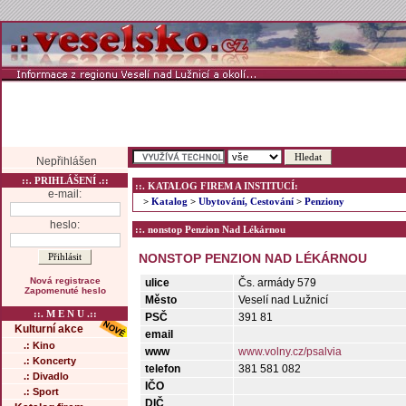
Nepřihlášen
::. PRIHLÁŠENÍ .::
::. KATALOG FIREM A INSTITUCÍ:
e-mail:
>
Katalog
>
Ubytování, Cestování
>
Penziony
heslo:
::. nonstop Penzion Nad Lékárnou
NONSTOP PENZION NAD LÉKÁRNOU
Nová registrace
ulice
Čs. armády 579
Zapomenuté heslo
Město
Veselí nad Lužnicí
::. M E N U .::
PSČ
391 81
Kulturní akce
email
.: Kino
www
www.volny.cz/psalvia
.: Koncerty
telefon
381 581 082
.: Divadlo
IČO
.: Sport
DIČ