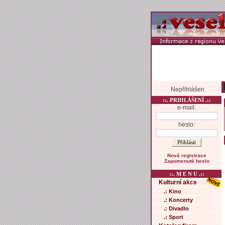
Nepřihlášen
::. PRIHLÁŠENÍ .::
e-mail:
heslo:
Nová registrace
Zapomenuté heslo
::. M E N U .::
Kulturní akce
.: Kino
.: Koncerty
.: Divadlo
.: Sport