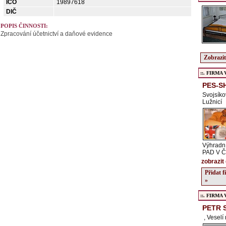
IČO
19897618
DIČ
POPIS ČINNOSTI:
Zpracování účetnictví a daňové evidence
Zobrazit
::. FIRMA Ve
PES-S
Svojsíko
Lužnicí
Výhradní
PAD V 
zobrazit 
Přidat 
»
::. FIRMA Ve
PETR 
, Veselí