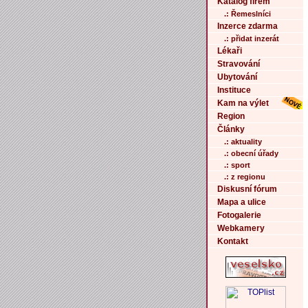
Katalog firem
.: Řemeslníci
Inzerce zdarma
.: přidat inzerát
Lékaři
Stravování
Ubytování
Instituce
Kam na výlet
Region
Články
.: aktuality
.: obecní úřady
.: sport
.: z regionu
Diskusní fórum
Mapa a ulice
Fotogalerie
Webkamery
Kontakt