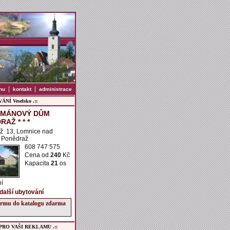
|
|
nu
kontakt
administrace
NÍ Veselsko .::
TMÁNOVÝ DŮM
AŽ * * *
ž 13, Lomnice nad
- Ponědraž
608 747 575
Cena od
240
Kč
Kapacita
21
os
ní
 další ubytování
firmu do katalogu zdarma
 PRO VAŠI REKLAMU .::