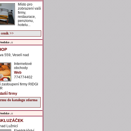
Místo pro
zobrazení vaší
firmy,
restaurace,
penzionu,
hotelu...
 ceník >>
selsko .::
HOP
va 559, Veselí nad
Internetové
obchody
Web
774774402
 zastoupení firmy RIDGI
ČR
další firmy
firmu do katalogu zdarma
selsko .::
SKLUZÁČEK
 nad Lužnicí
Elektrikářství