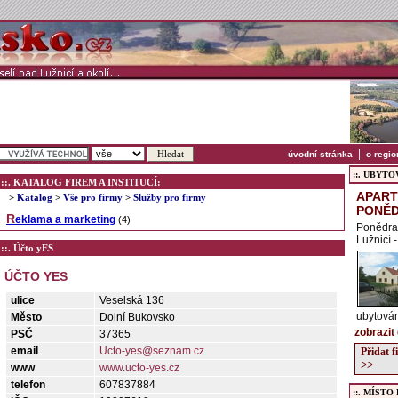
|
úvodní stránka
o regio
::. UBYTOVÁ
::. KATALOG FIREM A INSTITUCÍ:
APAR
>
Katalog
>
Vše pro firmy
>
Služby pro firmy
PONĚDR
Reklama a marketing
(4)
Ponědra
Lužnicí 
::. Účto yES
ÚČTO YES
ulice
Veselská 136
ubytová
Město
Dolní Bukovsko
zobrazit
PSČ
37365
email
Ucto-yes@seznam.cz
Přidat 
>>
www
www.ucto-yes.cz
telefon
607837884
::. MÍSTO