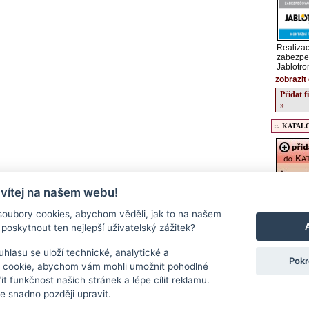
Realizac
zabezpe
Jablotro
zobrazit 
Přidat 
»
::. KATALO
 vítej na našem webu!
Registrac
údajů o v
oubory cookies, abychom věděli, jak to na našem
kulturníc
poskytnout ten nejlepší uživatelský zážitek?
regionu, 
podrobný
a stravov
hlasu se uloží technické, analytické a
Pokr
Přidat f
 cookie, abychom vám mohli umožnit pohodlné
>>
it funkčnost našich stránek a lépe cílit reklamu.
 snadno později upravit.
Kontakt
|
RSS
|
Cookies
|
Nastavení souborů cookie