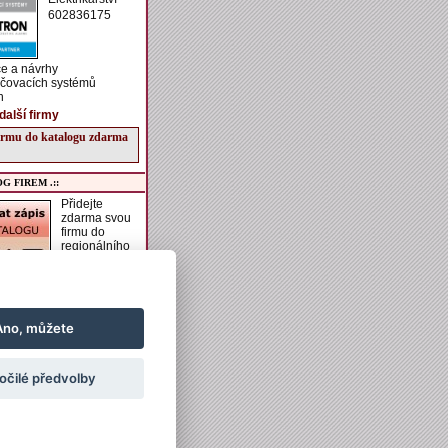
602836175
e a návrhy
čovacích systémů
n
další firmy
firmu do katalogu zdarma
G FIREM .::
Přidejte
zdarma svou
firmu do
regionálního
katalogu
VESELSKO.
í získáte možnost zadání
aší firmě, vkládání
h akcí do kalendáře
Ano, můžete
vkládání obrázků a
ch informací k ubytování
ání.
očilé předvolby
irmu do katalogu zdarma