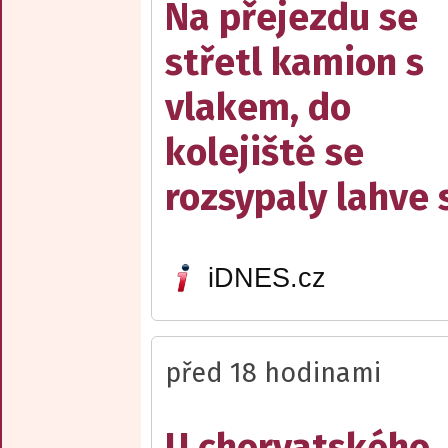
Na přejezdu se
střetl kamion s
vlakem, do
kolejiště se
rozsypaly lahve 
iDNES.cz
před 18 hodinami
U chorvatského