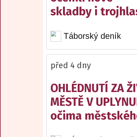
skladby i trojhla
Táborský deník
před 4 dny
OHLÉDNUTÍ ZA Ž
MĚSTĚ V UPLYNU
očima městskéh