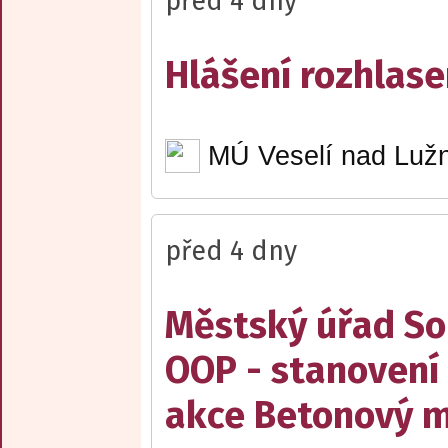
před 4 dny
Hlášení rozhlase
MÚ Veselí nad Lužn
před 4 dny
Městský úřad Sob
OOP - stanovení 
akce Betonový m