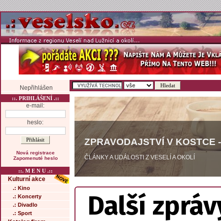
Nepřihlášen
::. PRIHLÁŠENÍ .::
e-mail:
heslo:
ZPRAVODAJSTVÍ V KOSTCE -
Nová registrace
ČLÁNKY A UDÁLOSTI Z VESELÍ A OKOLÍ
Zapomenuté heslo
::. M E N U .::
Kulturní akce
.: Kino
Další zpráv
.: Koncerty
.: Divadlo
.: Sport