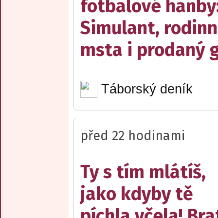
fotbalové hanby
Simulant, rodin
msta i prodaný g
Táborský deník
před 22 hodinami
Ty s tím mlátíš,
jako kdyby tě
píchla včela! Bra