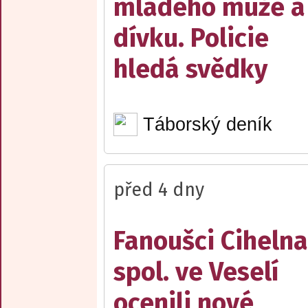
mladého muže a
dívku. Policie
hledá svědky
Táborský deník
před 4 dny
Fanoušci Cihelna
spol. ve Veselí
ocenili nové