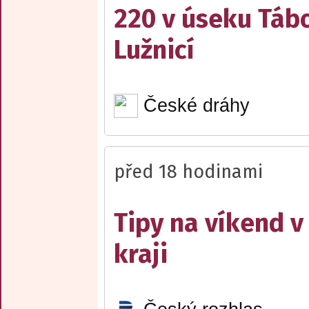
220 v úseku Tábo
Lužnicí
České dráhy
před 18 hodinami
Tipy na víkend 
kraji