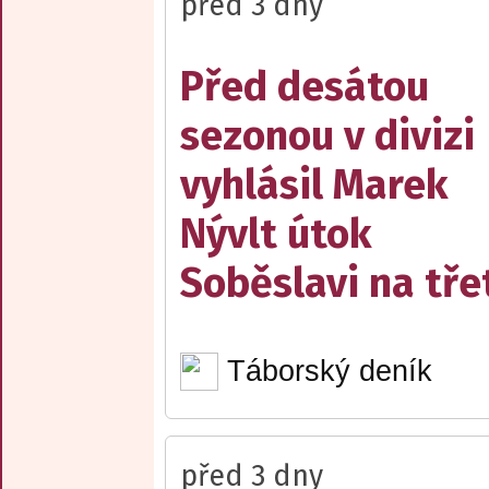
před 3 dny
Před desátou
sezonou v divizi
vyhlásil Marek
Nývlt útok
Soběslavi na třet
Táborský deník
před 3 dny