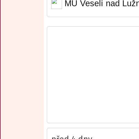
MÚ Veselí nad Lužn