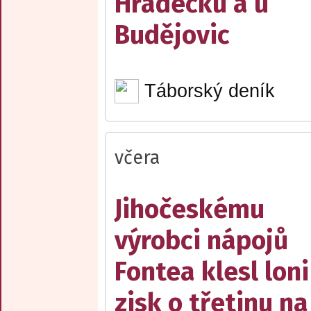
Hradecku a u
Budějovic
Táborský deník
včera
Jihočeskému
výrobci nápojů
Fontea klesl loni
zisk o třetinu na