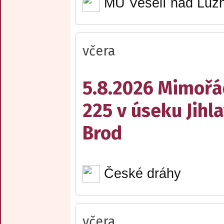
MÚ Veselí nad Lužn
včera
5.8.2026 Mimořá
225 v úseku Jihl
Brod
České dráhy
včera