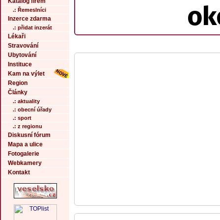
Katalog firem
ok
.: Řemeslníci
Inzerce zdarma
.: přidat inzerát
Lékaři
Stravování
Ubytování
Instituce
Kam na výlet
Region
Články
.: aktuality
.: obecní úřady
.: sport
.: z regionu
Diskusní fórum
Mapa a ulice
Fotogalerie
Webkamery
Kontakt