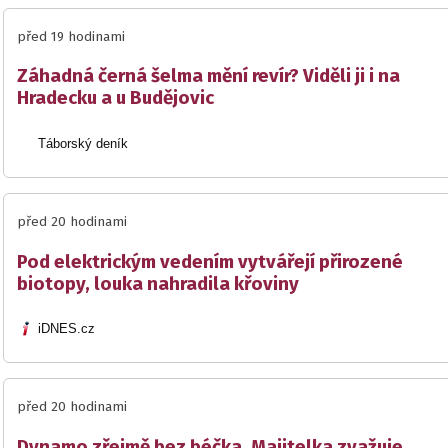
před 19 hodinami
Záhadná černá šelma mění revír? Viděli ji i na
Hradecku a u Budějovic
Táborský deník
před 20 hodinami
Pod elektrickým vedením vytvářejí přirozené
biotopy, louka nahradila křoviny
iDNES.cz
před 20 hodinami
Dynamo zřejmě bez béčka. Majitelka zvažuje