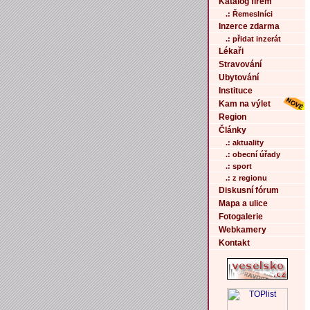
Katalog firem
.: Řemeslníci
Inzerce zdarma
.: přidat inzerát
Lékaři
Stravování
Ubytování
Instituce
Kam na výlet
Region
Články
.: aktuality
.: obecní úřady
.: sport
.: z regionu
Diskusní fórum
Mapa a ulice
Fotogalerie
Webkamery
Kontakt