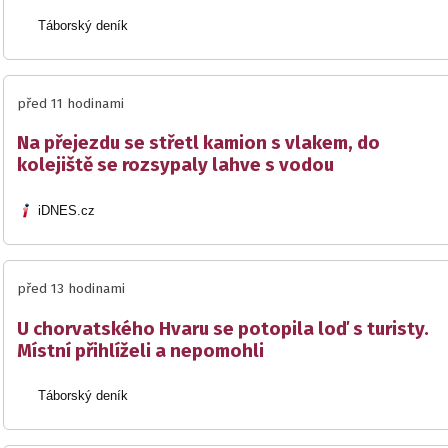
Táborský deník
před 11 hodinami
Na přejezdu se střetl kamion s vlakem, do
kolejiště se rozsypaly lahve s vodou
iDNES.cz
před 13 hodinami
U chorvatského Hvaru se potopila loď s turisty.
Místní přihlíželi a nepomohli
Táborský deník