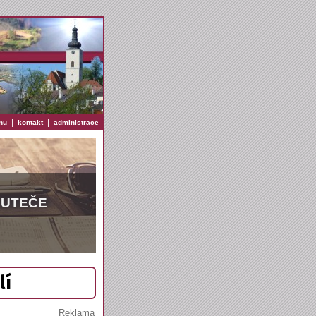
|
|
nu
kontakt
administrace
EUTEČE
lí
Reklama