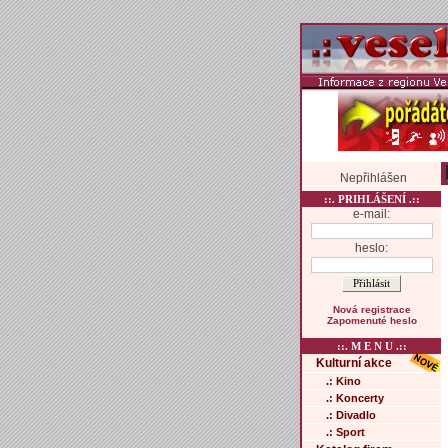
Nepřihlášen
::. PRIHLÁŠENÍ .::
e-mail:
heslo:
Nová registrace
Zapomenuté heslo
::. M E N U .::
Kulturní akce
.: Kino
.: Koncerty
.: Divadlo
.: Sport