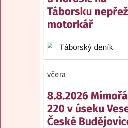
Táborsku nepřež
motorkář
Táborský deník
včera
8.8.2026 Mimořá
220 v úseku Vese
České Budějovic