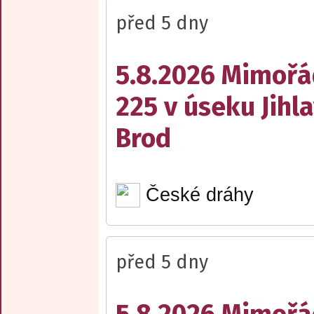
před 5 dny
5.8.2026 Mimořá
225 v úseku Jihl
Brod
České dráhy
před 5 dny