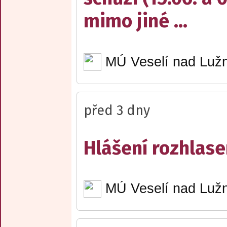
mimo jiné ...
MÚ Veselí nad Lužn
před 3 dny
Hlášení rozhlase
MÚ Veselí nad Lužn