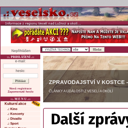
Nepřihlášen
::. PRIHLÁŠENÍ .::
e-mail:
heslo:
ZPRAVODAJSTVÍ V KOSTCE -
Nová registrace
ČLÁNKY A UDÁLOSTI Z VESELÍ A OKOLÍ
Zapomenuté heslo
::. M E N U .::
Kulturní akce
.: Kino
Další zpráv
.: Koncerty
.: Divadlo
.: Sport