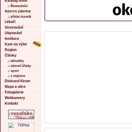
Katalog firem
ok
.: Řemeslníci
Inzerce zdarma
.: přidat inzerát
Lékaři
Stravování
Ubytování
Instituce
Kam na výlet
Region
Články
.: aktuality
.: obecní úřady
.: sport
.: z regionu
Diskusní fórum
Mapa a ulice
Fotogalerie
Webkamery
Kontakt