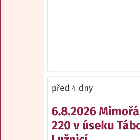
před 4 dny
6.8.2026 Mimořá
220 v úseku Tábo
Lužnicí