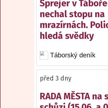
Sprejer v Táboře
nechal stopu na
mrazírnách. Poli
hledá svědky
Táborský deník
před 3 dny
RADA MĚSTA na sv
schůzi (15.06. a 