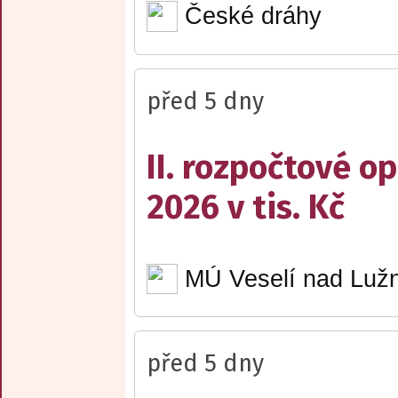
České dráhy
před 5 dny
II. rozpočtové op
2026 v tis. Kč
MÚ Veselí nad Lužn
před 5 dny