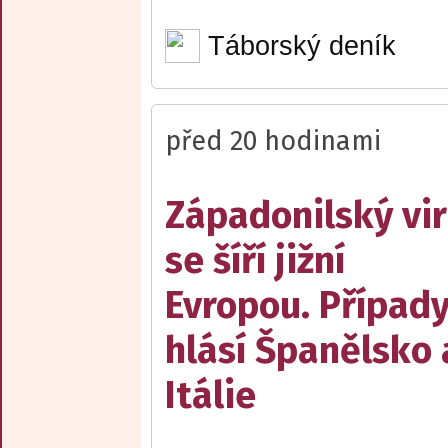
Táborský deník
před 20 hodinami
Západonilský vir
se šíří jižní
Evropou. Případ
hlásí Španělsko 
Itálie