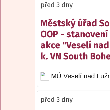
před 3 dny
Městský úřad Sob
OOP - stanovení 
akce "Veselí nad
k. VN South Boh
MÚ Veselí nad Lužn
před 3 dny