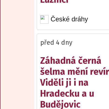
České dráhy
před 4 dny
Záhadná černá
šelma mění reví
Viděli ji i na
Hradecku a u
Budějovic