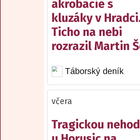
akrobacie s
kluzáky v Hradci
Ticho na nebi
rozrazil Martin 
Táborský deník
včera
Tragickou neho
u Horusic na