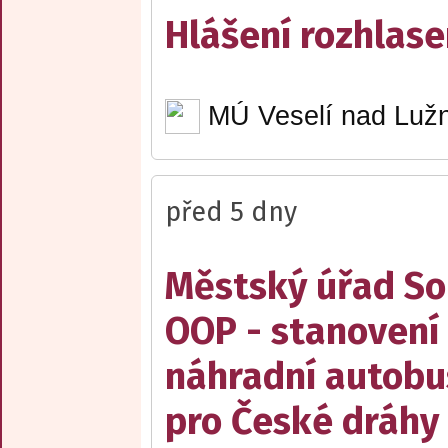
Hlášení rozhlase
MÚ Veselí nad Lužn
před 5 dny
Městský úřad Sob
OOP - stanovení 
náhradní autobu
pro České dráhy a