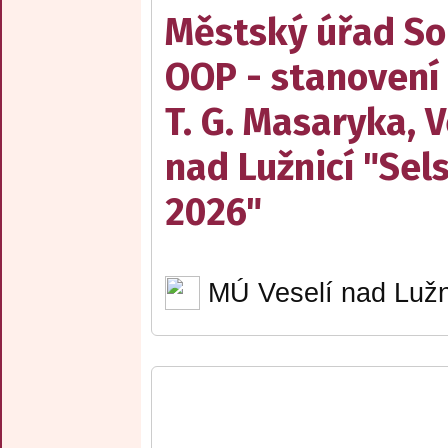
Městský úřad Sob
OOP - stanovení
T. G. Masaryka, V
nad Lužnicí "Sel
2026"
MÚ Veselí nad Lužn