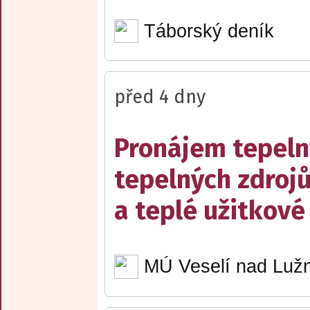
Táborský deník
před 4 dny
Pronájem tepelný
tepelných zdrojů
a teplé užitkové
MÚ Veselí nad Lužn