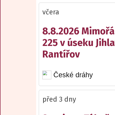
včera
8.8.2026 Mimořá
225 v úseku Jihl
Rantířov
České dráhy
před 3 dny