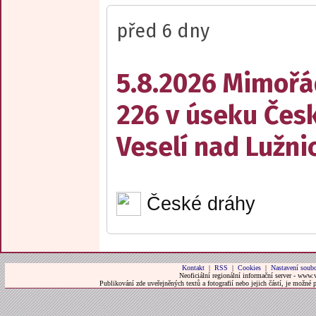
před 6 dny
5.8.2026 Mimořá
226 v úseku Česk
Veselí nad Lužnic
České dráhy
Kontakt
|
RSS
|
Cookies
|
Nastavení soubo
Neoficiální regionální informační server - www.
Publikování zde uveřejněných textů a fotografií nebo jejich částí, je možné