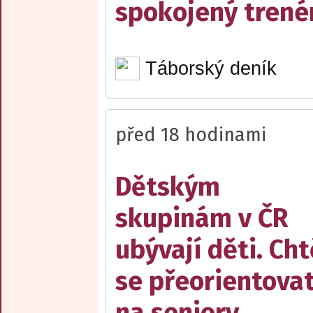
spokojený trené
Táborský deník
před 18 hodinami
Dětským
skupinám v ČR
ubývají děti. Cht
se přeorientova
na seniory