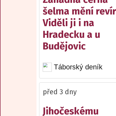
šelma mění reví
Viděli ji i na
Hradecku a u
Budějovic
Táborský deník
před 3 dny
Jihočeskému