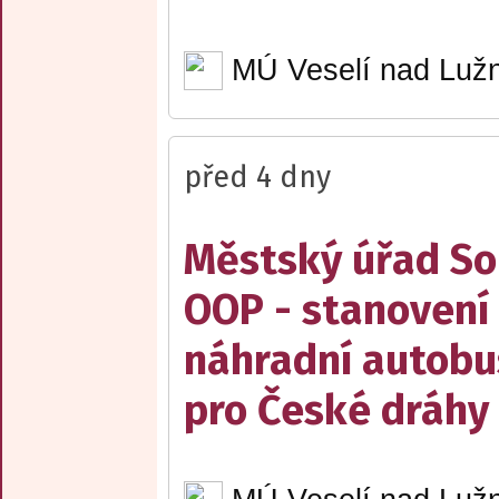
MÚ Veselí nad Lužn
před 4 dny
Městský úřad Sob
OOP - stanovení 
náhradní autobu
pro České dráhy a