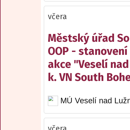
včera
Městský úřad Sob
OOP - stanovení 
akce "Veselí nad
k. VN South Boh
MÚ Veselí nad Lužn
včera