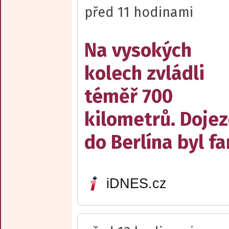
před 11 hodinami
Na vysokých
kolech zvládli
téměř 700
kilometrů. Doje
do Berlína byl f
iDNES.cz