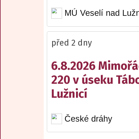
MÚ Veselí nad Lužn
před 2 dny
6.8.2026 Mimořá
220 v úseku Tábo
Lužnicí
České dráhy