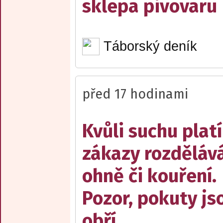
sklepa pivovaru
Táborský deník
před 17 hodinami
Kvůli suchu platí
zákazy rozděláv
ohně či kouření.
Pozor, pokuty js
obří