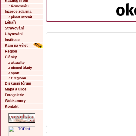
Katalog firem
ok
.: Řemeslníci
Inzerce zdarma
.: přidat inzerát
Lékaři
Stravování
Ubytování
Instituce
Kam na výlet
Region
Články
.: aktuality
.: obecní úřady
.: sport
.: z regionu
Diskusní fórum
Mapa a ulice
Fotogalerie
Webkamery
Kontakt