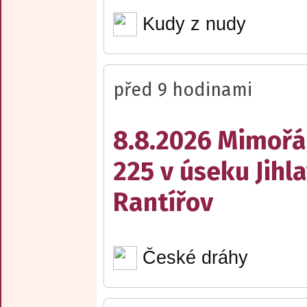
Kudy z nudy
před 9 hodinami
8.8.2026 Mimořá
225 v úseku Jihl
Rantířov
České dráhy