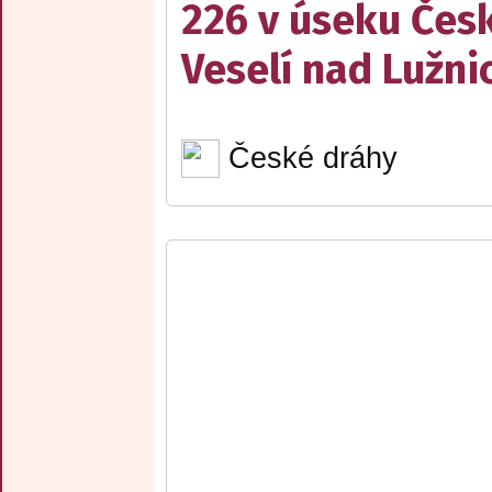
226 v úseku Česk
Veselí nad Lužnic
České dráhy