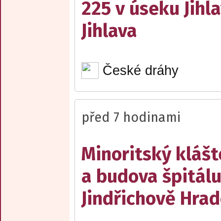
225 v úseku Jihl
Jihlava
České dráhy
před 7 hodinami
Minoritský klášt
a budova špitálu
Jindřichově Hrad