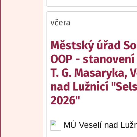
včera
Městský úřad Sob
OOP - stanovení
T. G. Masaryka, V
nad Lužnicí "Sel
2026"
MÚ Veselí nad Lužn