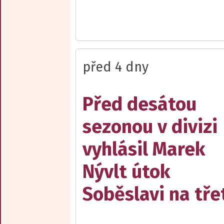
před 4 dny
Před desátou
sezonou v divizi
vyhlásil Marek
Nývlt útok
Soběslavi na třet