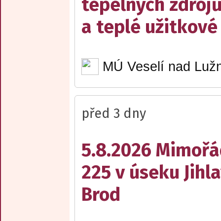
tepelných zdrojů
a teplé užitkové
MÚ Veselí nad Lužn
před 3 dny
5.8.2026 Mimořá
225 v úseku Jihl
Brod