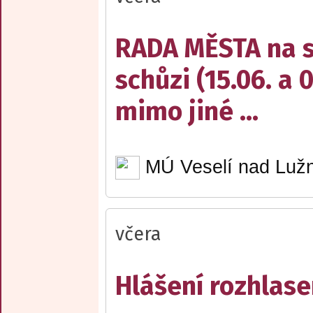
RADA MĚSTA na sv
schůzi (15.06. a 
mimo jiné ...
MÚ Veselí nad Lužn
včera
Hlášení rozhlase