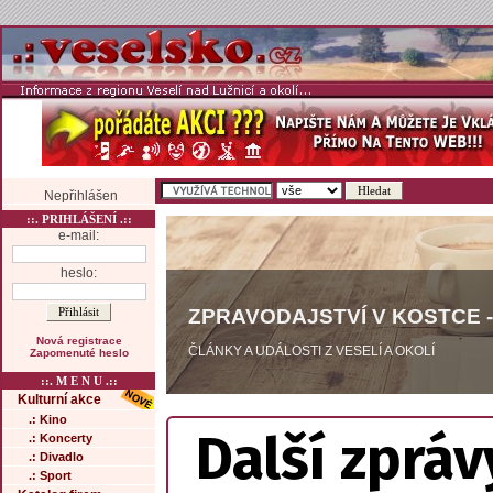
Nepřihlášen
::. PRIHLÁŠENÍ .::
e-mail:
heslo:
ZPRAVODAJSTVÍ V KOSTCE -
Nová registrace
ČLÁNKY A UDÁLOSTI Z VESELÍ A OKOLÍ
Zapomenuté heslo
::. M E N U .::
Kulturní akce
.: Kino
Další zpráv
.: Koncerty
.: Divadlo
.: Sport