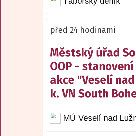
Táborský deník
před 24 hodinami
Městský úřad Sob
OOP - stanovení 
akce "Veselí nad
k. VN South Boh
MÚ Veselí nad Lužn