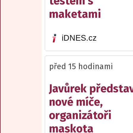
testem s
maketami
iDNES.cz
před 15 hodinami
Javůrek představ
nové míče,
organizátoři
maskota