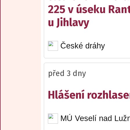
225 v úseku Rant
u Jihlavy
České dráhy
před 3 dny
Hlášení rozhlase
MÚ Veselí nad Lužn