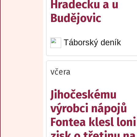
Hradecku a u
Budějovic
Táborský deník
včera
Jihočeskému
výrobci nápojů
Fontea klesl loni
zisk o třetinu na