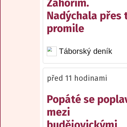
Záhořím.
Nadýchala přes t
promile
Táborský deník
před 11 hodinami
Popáté se popla
mezi
budějovickými