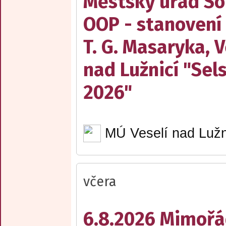
Městský úřad Sob
OOP - stanovení
T. G. Masaryka, V
nad Lužnicí "Sel
2026"
MÚ Veselí nad Lužn
včera
6.8.2026 Mimořá