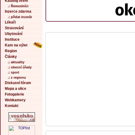
Katalog firem
ok
.: Řemeslníci
Inzerce zdarma
.: přidat inzerát
Lékaři
Stravování
Ubytování
Instituce
Kam na výlet
Region
Články
.: aktuality
.: obecní úřady
.: sport
.: z regionu
Diskusní fórum
Mapa a ulice
Fotogalerie
Webkamery
Kontakt