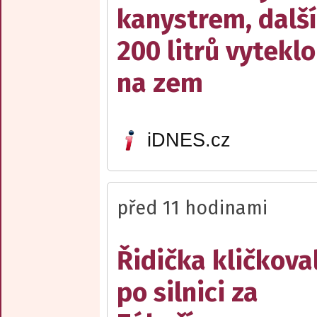
kanystrem, dalš
200 litrů vyteklo
na zem
iDNES.cz
před 11 hodinami
Řidička kličkova
po silnici za