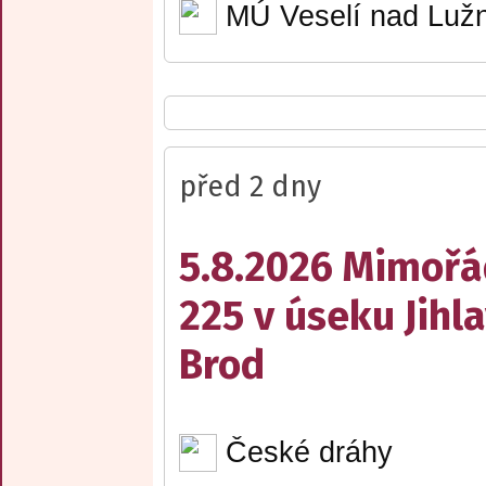
MÚ Veselí nad Lužn
před 2 dny
5.8.2026 Mimořá
225 v úseku Jihl
Brod
České dráhy