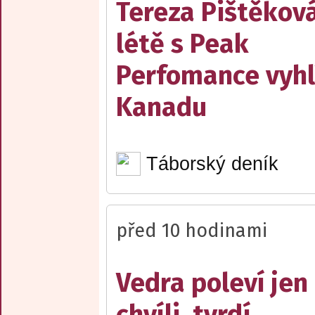
Tereza Pištěková
létě s Peak
Perfomance vyhl
Kanadu
Táborský deník
před 10 hodinami
Vedra poleví jen
chvíli, tvrdí