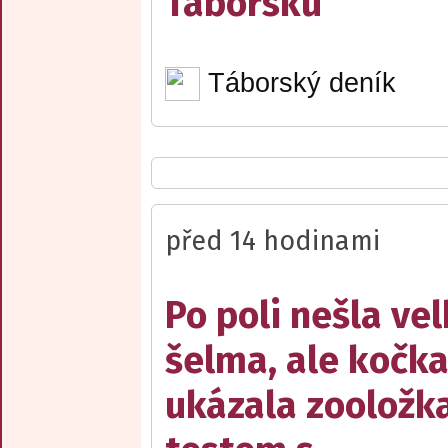
Táborsku
Táborský deník
před 14 hodinami
Po poli nešla ve
šelma, ale kočka
ukázala zooložk