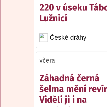
220 v úseku Tábo
Lužnicí
České dráhy
včera
Záhadná černá
šelma mění reví
Viděli ji i na