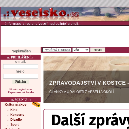
Nepřihlášen
::. PRIHLÁŠENÍ .::
e-mail:
heslo:
ZPRAVODAJSTVÍ V KOSTCE -
Nová registrace
ČLÁNKY A UDÁLOSTI Z VESELÍ A OKOLÍ
Zapomenuté heslo
::. M E N U .::
Kulturní akce
.: Kino
Další zpráv
.: Koncerty
.: Divadlo
.: Sport