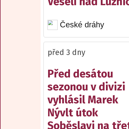
Veselí nad Lužnic
České dráhy
před 3 dny
Před desátou
sezonou v divizi
vyhlásil Marek
Nývlt útok
Soběslavi na třet