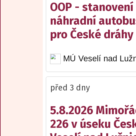
OOP - stanovení 
náhradní autobu
pro České dráhy a
MÚ Veselí nad Lužn
před 3 dny
5.8.2026 Mimořá
226 v úseku Česk