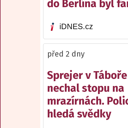
do Berlína byl f
iDNES.cz
před 2 dny
Sprejer v Táboře
nechal stopu na
mrazírnách. Poli
hledá svědky