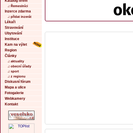
Katalog firem
ok
.: Řemeslníci
Inzerce zdarma
.: přidat inzerát
Lékaři
Stravování
Ubytování
Instituce
Kam na výlet
Region
Články
.: aktuality
.: obecní úřady
.: sport
.: z regionu
Diskusní fórum
Mapa a ulice
Fotogalerie
Webkamery
Kontakt