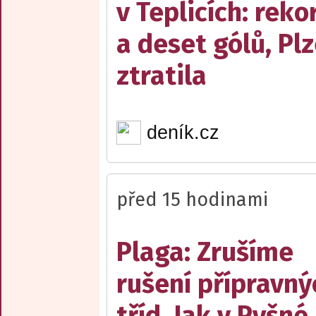
v Teplicích: reko
a deset gólů, Pl
ztratila
deník.cz
před 15 hodinami
Plaga: Zrušíme
rušení přípravný
tříd. Jak v Pyšné