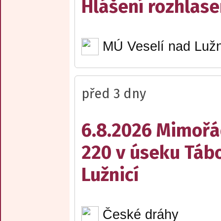
Hlášení rozhlase
MÚ Veselí nad Lužn
před 3 dny
6.8.2026 Mimořá
220 v úseku Tábo
Lužnicí
České dráhy