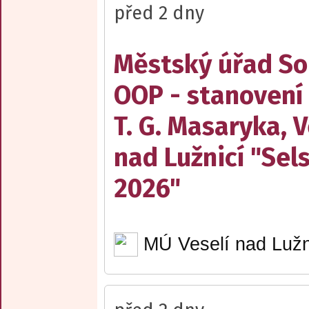
před 2 dny
Městský úřad Sob
OOP - stanovení
T. G. Masaryka, V
nad Lužnicí "Sel
2026"
MÚ Veselí nad Lužn