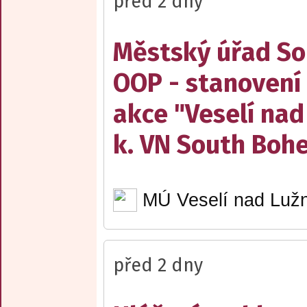
před 2 dny
Městský úřad Sob
OOP - stanovení 
akce "Veselí nad
k. VN South Boh
MÚ Veselí nad Lužn
před 2 dny