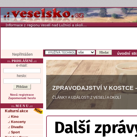
úvodní st
Nepřihlášen
::. PRIHLÁŠENÍ .::
e-mail:
heslo:
ZPRAVODAJSTVÍ V KOSTCE -
Nová registrace
ČLÁNKY A UDÁLOSTI Z VESELÍ A OKOLÍ
Zapomenuté heslo
::. M E N U .::
Kulturní akce
.: Kino
Další zpráv
.: Koncerty
.: Divadlo
.: Sport