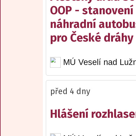
OOP - stanovení 
náhradní autobu
pro České dráhy a
MÚ Veselí nad Lužn
před 4 dny
Hlášení rozhlase