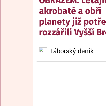
OBRAZEM: Létají
akrobaté a obří
planety již potře
rozzářili Vyšší B
Táborský deník