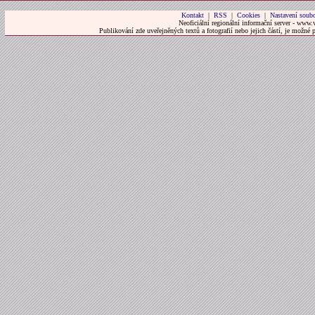
Kontakt
|
RSS
|
Cookies
|
Nastavení soubo
Neoficiální regionální informační server - www.
Publikování zde uveřejněných textů a fotografií nebo jejich částí, je možné