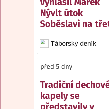
vyhlásil Marek
Nývlt útok
Soběslavi na třet
Táborský deník
před 5 dny
Tradiční dechov
kapely se
představily v