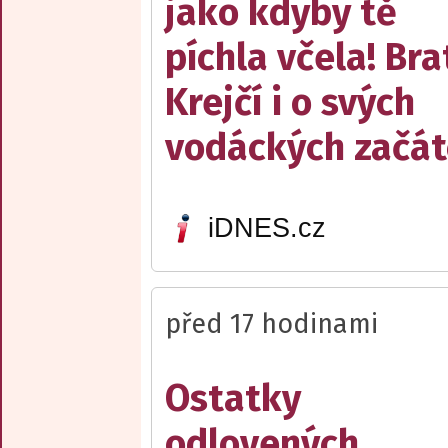
jako kdyby tě
píchla včela! Bra
Krejčí i o svých
vodáckých začát
iDNES.cz
před 17 hodinami
Ostatky
odlovených