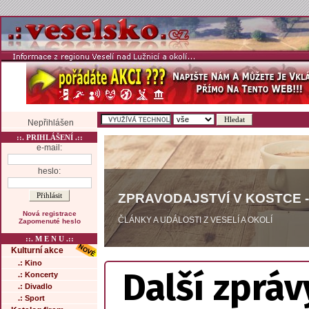
Nepřihlášen
::. PRIHLÁŠENÍ .::
e-mail:
heslo:
ZPRAVODAJSTVÍ V KOSTCE -
Nová registrace
ČLÁNKY A UDÁLOSTI Z VESELÍ A OKOLÍ
Zapomenuté heslo
::. M E N U .::
Kulturní akce
.: Kino
Další zpráv
.: Koncerty
.: Divadlo
.: Sport