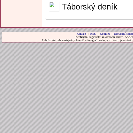
Táborský deník
Kontakt
|
RSS
|
Cookies
|
Nastavení soubo
Neoficiální regionální informační server - www.
Publikování zde uveřejněných textů a fotografií nebo jejich částí, je možné