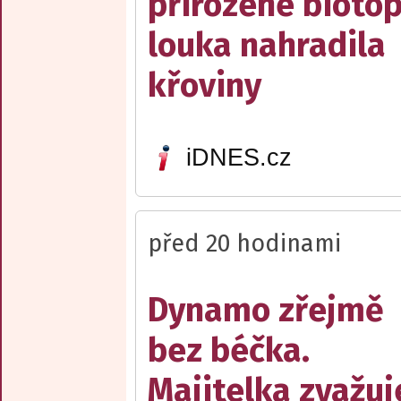
přirozené biotop
louka nahradila
křoviny
iDNES.cz
před 20 hodinami
Dynamo zřejmě
bez béčka.
Majitelka zvažuj