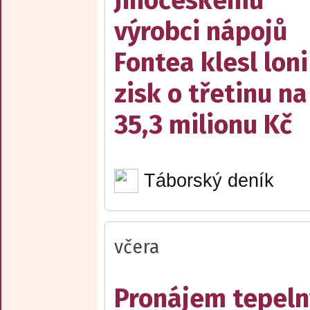
Jihočeskému
výrobci nápojů
Fontea klesl loni
zisk o třetinu na
35,3 milionu Kč
Táborský deník
včera
Pronájem tepelný