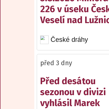
226 v úseku Česk
Veselí nad Lužnic
České dráhy
před 3 dny
Před desátou
sezonou v divizi
vyhlásil Marek