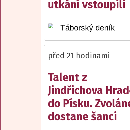
utkání vstoupili
Táborský deník
před 21 hodinami
Talent z
Jindřichova Hrad
do Písku. Zvolán
dostane šanci