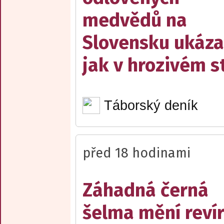
medvědů na
Slovensku ukáza
jak v hrozivém s
Táborský deník
před 18 hodinami
Záhadná černá
šelma mění reví