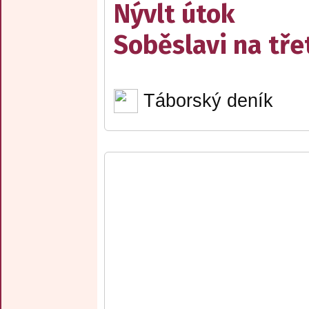
Nývlt útok
Soběslavi na třet
Táborský deník