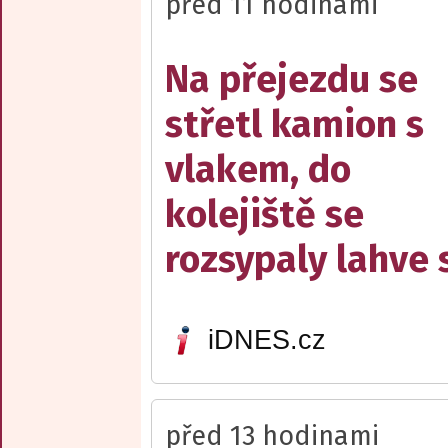
před 11 hodinami
Na přejezdu se
střetl kamion s
vlakem, do
kolejiště se
rozsypaly lahve 
iDNES.cz
před 13 hodinami