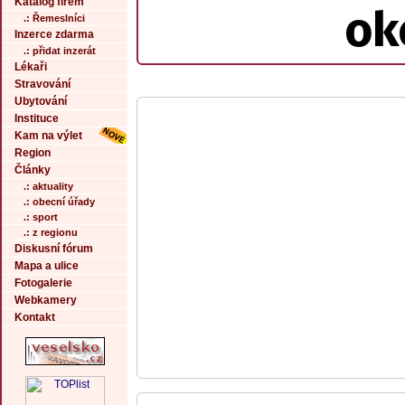
Katalog firem
ok
.: Řemeslníci
Inzerce zdarma
.: přidat inzerát
Lékaři
Stravování
Ubytování
Instituce
Kam na výlet
Region
Články
.: aktuality
.: obecní úřady
.: sport
.: z regionu
Diskusní fórum
Mapa a ulice
Fotogalerie
Webkamery
Kontakt