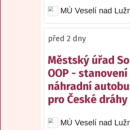
MÚ Veselí nad Lužn
před 2 dny
Městský úřad Sob
OOP - stanovení 
náhradní autobu
pro České dráhy a
MÚ Veselí nad Lužn