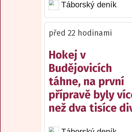
Táborský deník
před 22 hodinami
Hokej v
Budějovicích
táhne, na první
přípravě byly víc
než dva tisíce d
Táborský deník