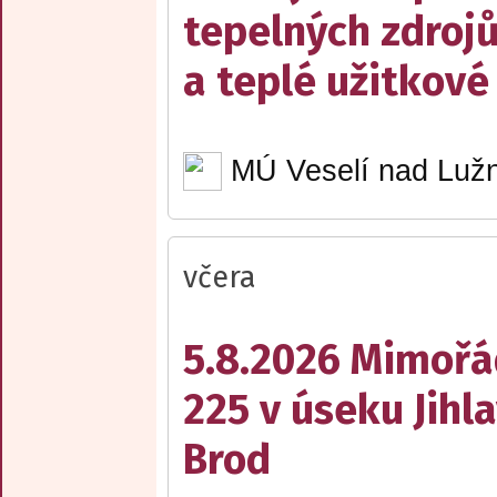
tepelných zdrojů
a teplé užitkové
MÚ Veselí nad Lužn
včera
5.8.2026 Mimořá
225 v úseku Jihl
Brod