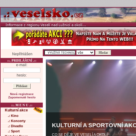
Nepřihlášen
::. PRIHLÁŠENÍ .::
e-mail:
heslo:
Nová registrace
Zapomenuté heslo
::. M E N U .::
Kulturní akce
.: Kino
.: Koncerty
KULTURNÍ A SPORTOVNÍ AKC
.: Divadlo
.: Sport
CO SE DĚJE VE VESELÍ A OKOLÍ