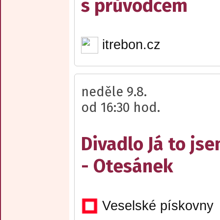
s průvodcem
itrebon.cz
neděle 9.8.
od 16:30 hod.
Divadlo Já to js
- Otesánek
Veselské pískovny