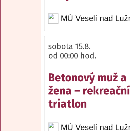
MÚ Veselí nad Lužn
sobota 15.8.
od 00:00 hod.
Betonový muž a
žena – rekreační
triatlon
MÚ Veselí nad Lužn