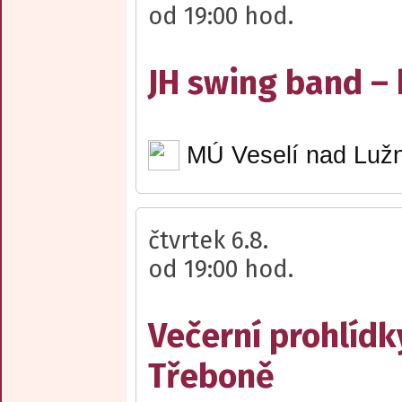
od 19:00 hod.
JH swing band –
MÚ Veselí nad Lužn
čtvrtek 6.8.
od 19:00 hod.
Večerní prohlídk
Třeboně