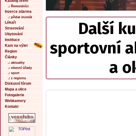
Katalog firem
.: Řemeslníci
Inzerce zdarma
.: přidat inzerát
Další ku
Lékaři
Stravování
Ubytování
Instituce
sportovní a
Kam na výlet
Region
Články
a o
.: aktuality
.: obecní úřady
.: sport
.: z regionu
Diskusní fórum
Mapa a ulice
Fotogalerie
Webkamery
Kontakt