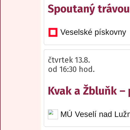
Spoutaný trávou
Veselské pískovny
čtvrtek 13.8.
od 16:30 hod.
Kvak a Žbluňk –
MÚ Veselí nad Lužn