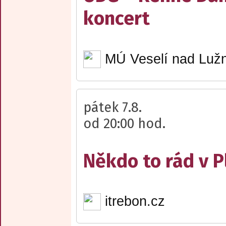
koncert
MÚ Veselí nad Lužn
pátek 7.8.
od 20:00 hod.
Někdo to rád v P
itrebon.cz