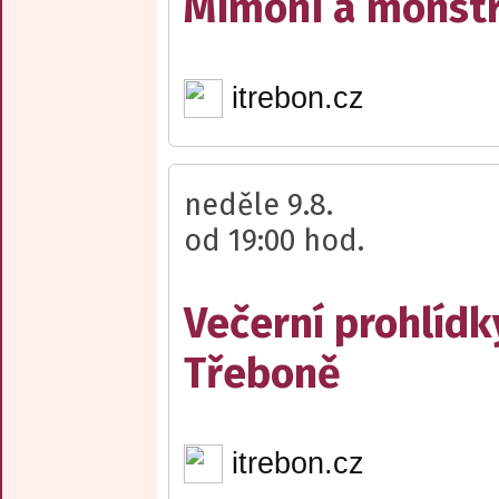
Mimoni a monst
itrebon.cz
neděle 9.8.
od 19:00 hod.
Večerní prohlídk
Třeboně
itrebon.cz