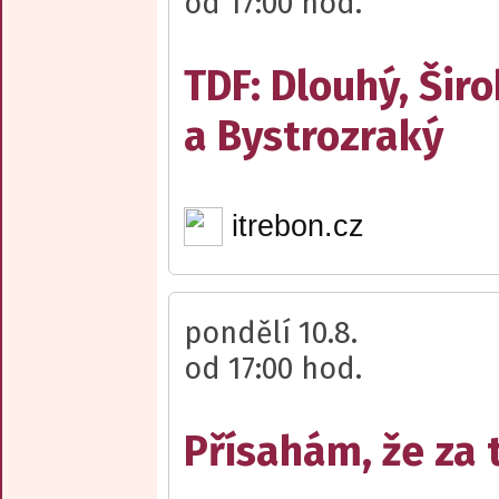
od 17:00 hod.
TDF: Dlouhý, Šir
a Bystrozraký
itrebon.cz
pondělí 10.8.
od 17:00 hod.
Přísahám, že za