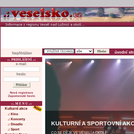
úvodní st
Nepřihlášen
::. PRIHLÁŠENÍ .::
e-mail:
heslo:
Nová registrace
Zapomenuté heslo
::. M E N U .::
Kulturní akce
.: Kino
.: Koncerty
KULTURNÍ A SPORTOVNÍ AKC
.: Divadlo
.: Sport
CO SE DĚJE VE VESELÍ A OKOLÍ