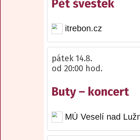
Pět švestek
itrebon.cz
pátek 14.8.
od 20:00 hod.
Buty – koncert
MÚ Veselí nad Lužn