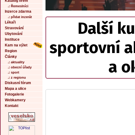
Katalog firem
.: Řemeslníci
Inzerce zdarma
.: přidat inzerát
Další ku
Lékaři
Stravování
Ubytování
Instituce
sportovní a
Kam na výlet
Region
Články
a o
.: aktuality
.: obecní úřady
.: sport
.: z regionu
Diskusní fórum
Mapa a ulice
Fotogalerie
Webkamery
Kontakt