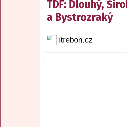
TDF: Dlouhý, Šir
a Bystrozraký
itrebon.cz