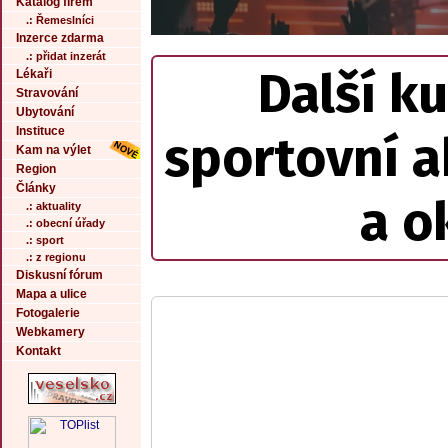
Katalog firem
.: Řemeslníci
Inzerce zdarma
.: přidat inzerát
Další ku
Lékaři
Stravování
Ubytování
Instituce
sportovní a
Kam na výlet
Region
Články
a o
.: aktuality
.: obecní úřady
.: sport
.: z regionu
Diskusní fórum
Mapa a ulice
Fotogalerie
Webkamery
Kontakt