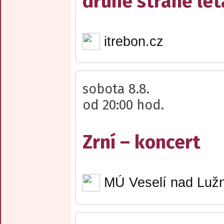
druhé straně lét
itrebon.cz
sobota 8.8.
od 20:00 hod.
Zrní – koncert
MÚ Veselí nad Lužn