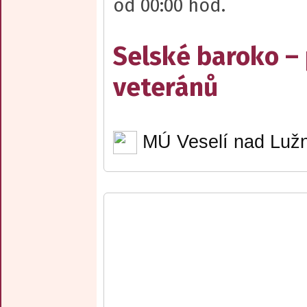
od 00:00 hod.
Selské baroko –
veteránů
MÚ Veselí nad Lužn