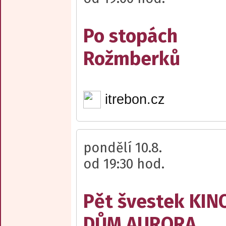
Po stopách
Rožmberků
itrebon.cz
pondělí 10.8.
od 19:30 hod.
Pět švestek KI
DŮM AURORA