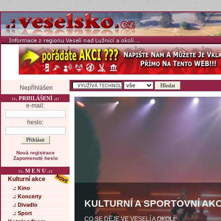
Nepřihlášen
::. PRIHLÁŠENÍ .::
e-mail:
heslo:
Nová registrace
Zapomenuté heslo
::. M E N U .::
Kulturní akce
.: Kino
.: Koncerty
KULTURNÍ A SPORTOVNÍ AKC
.: Divadlo
.: Sport
CO SE DĚJE VE VESELÍ A OKOLÍ