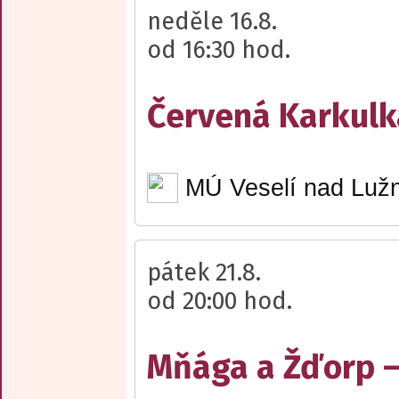
neděle 16.8.
od 16:30 hod.
Červená Karkulk
MÚ Veselí nad Lužn
pátek 21.8.
od 20:00 hod.
Mňága a Žďorp –