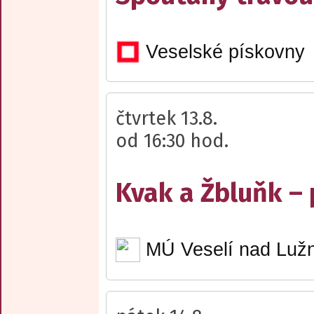
Veselské pískovny
čtvrtek 13.8.
od 16:30 hod.
Kvak a Žbluňk –
MÚ Veselí nad Lužn