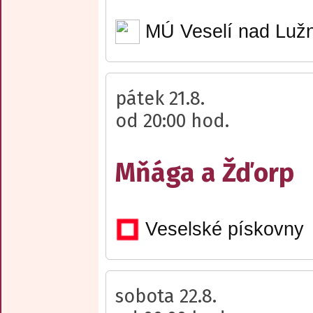
MÚ Veselí nad Lužn
pátek 21.8.
od 20:00 hod.
Mňága a Žďorp
Veselské pískovny
sobota 22.8.