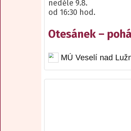
neděle 9.8.
od 16:30 hod.
Otesánek – poh
MÚ Veselí nad Lužn