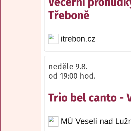
Večerní prohlídk
Třeboně
itrebon.cz
neděle 9.8.
od 19:00 hod.
Trio bel canto -
MÚ Veselí nad Lužn