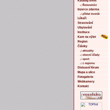
Katalog firem
.: Řemeslníci
Inzerce zdarma
.: přidat inzerát
Lékaři
Stravování
Ubytování
Instituce
Kam na výlet
Region
Články
.: aktuality
.: obecní úřady
.: sport
.: z regionu
Diskusní fórum
Mapa a ulice
Fotogalerie
Webkamery
Kontakt