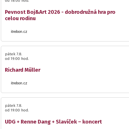
od 18:00 hod.
Pevnost Boj&Art 2026 - dobrodružná hra pro
celou rodinu
itrebon.cz
pátek 7.8.
od 19:00 hod.
Richard Müller
itrebon.cz
pátek 7.8.
od 19:00 hod.
UDG + Renne Dang + Slavíček – koncert