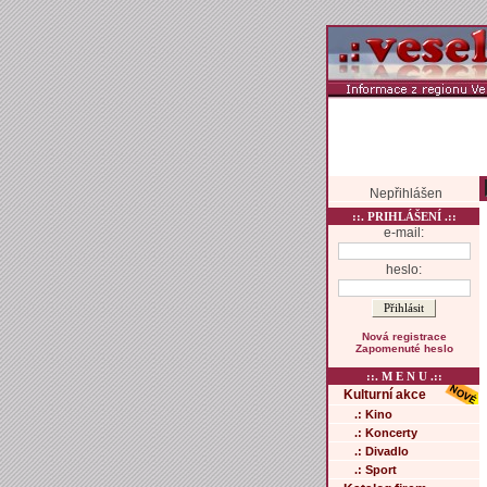
Nepřihlášen
::. PRIHLÁŠENÍ .::
e-mail:
heslo:
Nová registrace
Zapomenuté heslo
::. M E N U .::
Kulturní akce
.: Kino
.: Koncerty
.: Divadlo
.: Sport