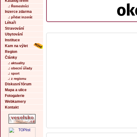
Katalog firem
ok
.: Řemeslníci
Inzerce zdarma
.: přidat inzerát
Lékaři
Stravování
Ubytování
Instituce
Kam na výlet
Region
Články
.: aktuality
.: obecní úřady
.: sport
.: z regionu
Diskusní fórum
Mapa a ulice
Fotogalerie
Webkamery
Kontakt