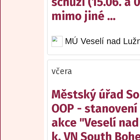
schůzi (15.06. a 
mimo jiné ...
MÚ Veselí nad Lužn
včera
Městský úřad Sob
OOP - stanovení 
akce "Veselí nad
k. VN South Boh