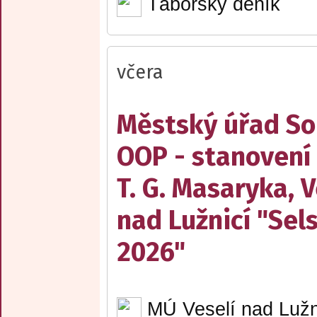
Táborský deník
včera
Městský úřad Sob
OOP - stanovení
T. G. Masaryka, V
nad Lužnicí "Sel
2026"
MÚ Veselí nad Lužn