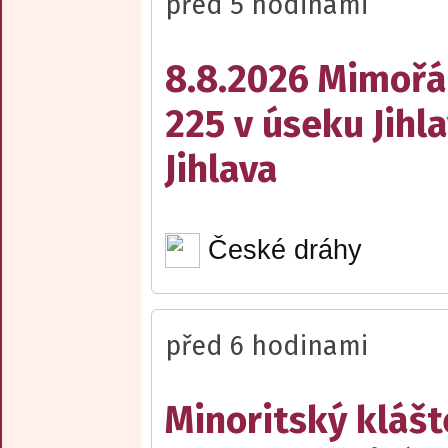
před 5 hodinami
8.8.2026 Mimořá
225 v úseku Jihl
Jihlava
České dráhy
před 6 hodinami
Minoritský klášt