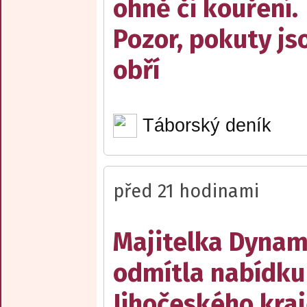
ohně či kouření.
Pozor, pokuty js
obří
Táborský deník
před 21 hodinami
Majitelka Dyna
odmítla nabídku
Jihočeského kraj