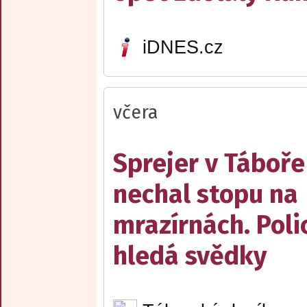
iDNES.cz
včera
Sprejer v Táboře
nechal stopu na
mrazírnách. Poli
hledá svědky