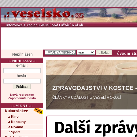
úvodní st
Nepřihlášen
::. PRIHLÁŠENÍ .::
e-mail:
heslo:
ZPRAVODAJSTVÍ V KOSTCE -
Nová registrace
ČLÁNKY A UDÁLOSTI Z VESELÍ A OKOLÍ
Zapomenuté heslo
::. M E N U .::
Kulturní akce
.: Kino
Další zpráv
.: Koncerty
.: Divadlo
.: Sport