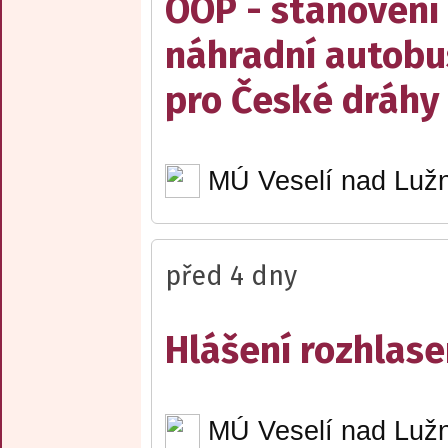
OOP - stanovení 
náhradní autobu
pro České dráhy a
MÚ Veselí nad Lužn
před 4 dny
Hlášení rozhlase
MÚ Veselí nad Lužn