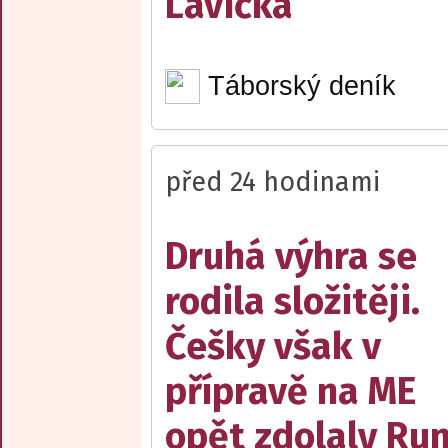
Lavička
Táborský deník
před 24 hodinami
Druhá výhra se
rodila složitěji.
Češky však v
přípravě na ME
opět zdolaly R