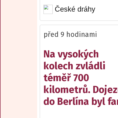
České dráhy
před 9 hodinami
Na vysokých
kolech zvládli
téměř 700
kilometrů. Doje
do Berlína byl f