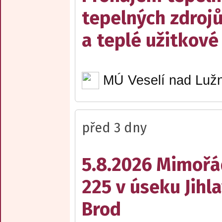
tepelných zdrojů
a teplé užitkové
MÚ Veselí nad Lužn
před 3 dny
5.8.2026 Mimořá
225 v úseku Jihl
Brod